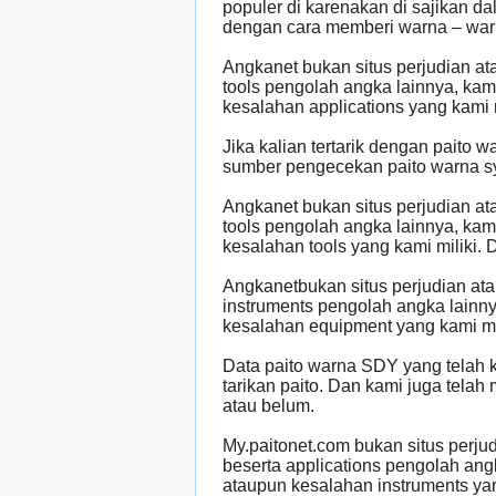
populer di karenakan di sajikan d
dengan cara memberi warna – warn
Angkanet bukan situs perjudian a
tools pengolah angka lainnya, kam
kesalahan applications yang kami m
Jika kalian tertarik dengan paito
sumber pengecekan paito warna s
Angkanet bukan situs perjudian a
tools pengolah angka lainnya, kam
kesalahan tools yang kami miliki. 
Angkanetbukan situs perjudian at
instruments pengolah angka lainny
kesalahan equipment yang kami mil
Data paito warna SDY yang telah 
tarikan paito. Dan kami juga tel
atau belum.
My.paitonet.com bukan situs perju
beserta applications pengolah ang
ataupun kesalahan instruments yan