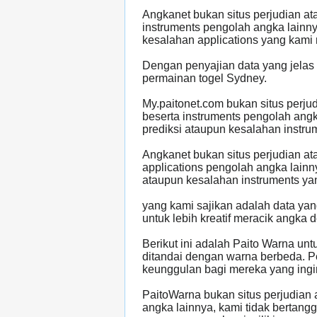
Angkanet bukan situs perjudian a
instruments pengolah angka lainnya
kesalahan applications yang kami m
Dengan penyajian data yang jelas
permainan togel Sydney.
My.paitonet.com bukan situs perju
beserta instruments pengolah angk
prediksi ataupun kesalahan instru
Angkanet bukan situs perjudian a
applications pengolah angka lainny
ataupun kesalahan instruments yan
yang kami sajikan adalah data ya
untuk lebih kreatif meracik angka 
Berikut ini adalah Paito Warna un
ditandai dengan warna berbeda. 
keunggulan bagi mereka yang ingin
PaitoWarna bukan situs perjudian 
angka lainnya, kami tidak bertan