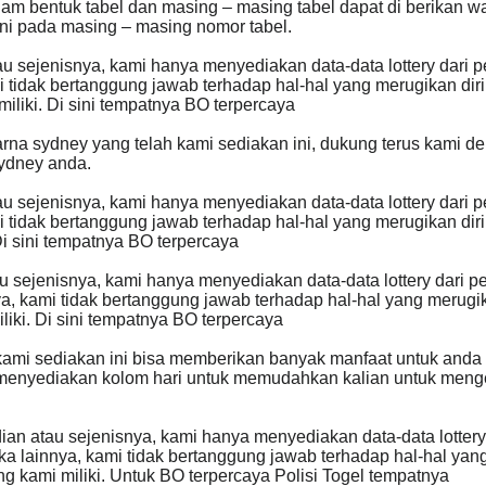
alam bentuk tabel dan masing – masing tabel dapat di berikan w
i pada masing – masing nomor tabel.
tau sejenisnya, kami hanya menyediakan data-data lottery dar
i tidak bertanggung jawab terhadap hal-hal yang merugikan diri
iliki. Di sini tempatnya BO terpercaya
 warna sydney yang telah kami sediakan ini, dukung terus kam
ydney anda.
tau sejenisnya, kami hanya menyediakan data-data lottery dar
i tidak bertanggung jawab terhadap hal-hal yang merugikan diri
Di sini tempatnya BO terpercaya
au sejenisnya, kami hanya menyediakan data-data lottery dari
a, kami tidak bertanggung jawab terhadap hal-hal yang merugika
iki. Di sini tempatnya BO terpercaya
kami sediakan ini bisa memberikan banyak manfaat untuk and
ah menyediakan kolom hari untuk memudahkan kalian untuk meng
dian atau sejenisnya, kami hanya menyediakan data-data lott
ka lainnya, kami tidak bertanggung jawab terhadap hal-hal yan
g kami miliki. Untuk BO terpercaya Polisi Togel tempatnya