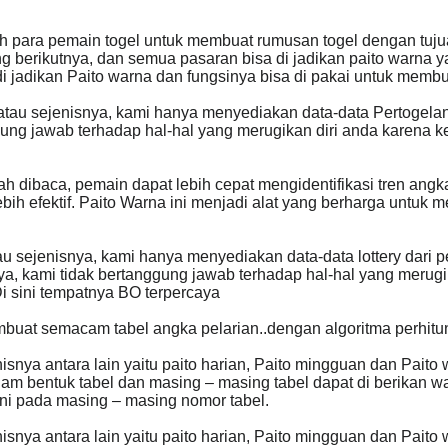
leh para pemain togel untuk membuat rumusan togel dengan tuj
ng berikutnya, dan semua pasaran bisa di jadikan paito warna y
di jadikan Paito warna dan fungsinya bisa di pakai untuk membua
atau sejenisnya, kami hanya menyediakan data-data Pertogela
ggung jawab terhadap hal-hal yang merugikan diri anda karena
 dibaca, pemain dapat lebih cepat mengidentifikasi tren ang
ebih efektif. Paito Warna ini menjadi alat yang berharga untuk
tau sejenisnya, kami hanya menyediakan data-data lottery dar
ya, kami tidak bertanggung jawab terhadap hal-hal yang merugik
Di sini tempatnya BO terpercaya
uat semacam tabel angka pelarian..dengan algoritma perhitu
snya antara lain yaitu paito harian, Paito mingguan dan Paito 
alam bentuk tabel dan masing – masing tabel dapat di berikan w
i pada masing – masing nomor tabel.
snya antara lain yaitu paito harian, Paito mingguan dan Paito 