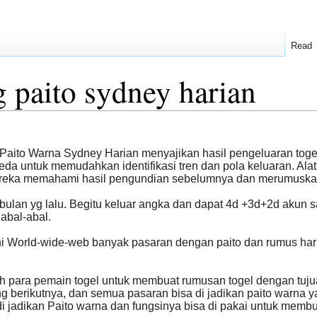
Read
 paito sydney harian
 Paito Warna Sydney Harian menyajikan hasil pengeluaran toge
eda untuk memudahkan identifikasi tren dan pola keluaran. Ala
reka memahami hasil pengundian sebelumnya dan merumuskan st
 bulan yg lalu. Begitu keluar angka dan dapat 4d +3d+2d akun sa
bal-abal.
 World-wide-web banyak pasaran dengan paito dan rumus hari
leh para pemain togel untuk membuat rumusan togel dengan tuj
ng berikutnya, dan semua pasaran bisa di jadikan paito warna y
di jadikan Paito warna dan fungsinya bisa di pakai untuk membua